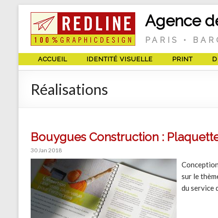
Agence de
PARIS • BA
ACCUEIL
IDENTITÉ VISUELLE
PRINT
D
Réalisations
Bouygues Construction : Plaquette
30 Jan 2018
Conception,
sur le thème
du service 