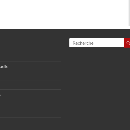
uelle
s